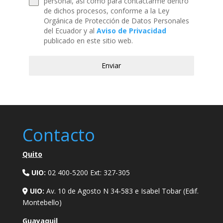
personal, así como para contactarme dentro
de dichos procesos, conforme a la Ley
Orgánica de Protección de Datos Personales
del Ecuador y al
Aviso de Privacidad
publicado en este sitio web.
Enviar
Contacto
Quito
UIO:
02 400-5200 Ext:
327-305
UIO:
Av. 10 de Agosto N 34-583 e Isabel Tobar (Edif.
Montebello)
Guayaquil